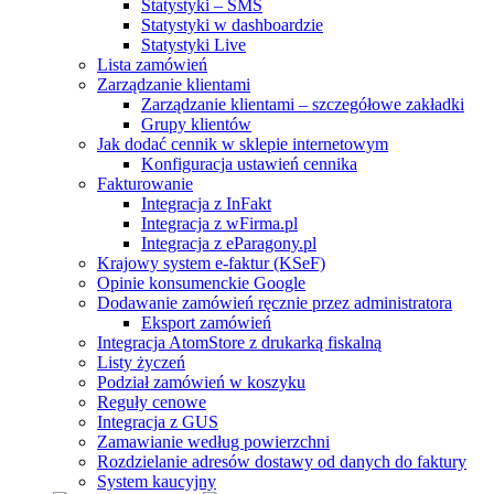
Statystyki – SMS
Statystyki w dashboardzie
Statystyki Live
Lista zamówień
Zarządzanie klientami
Zarządzanie klientami – szczegółowe zakładki
Grupy klientów
Jak dodać cennik w sklepie internetowym
Konfiguracja ustawień cennika
Fakturowanie
Integracja z InFakt
Integracja z wFirma.pl
Integracja z eParagony.pl
Krajowy system e-faktur (KSeF)
Opinie konsumenckie Google
Dodawanie zamówień ręcznie przez administratora
Eksport zamówień
Integracja AtomStore z drukarką fiskalną
Listy życzeń
Podział zamówień w koszyku
Reguły cenowe
Integracja z GUS
Zamawianie według powierzchni
Rozdzielanie adresów dostawy od danych do faktury
System kaucyjny