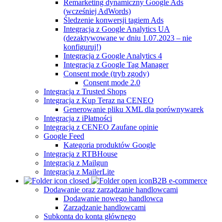
Remarketing dynamiczny Google Ads
(wcześniej AdWords)
Śledzenie konwersji tagiem Ads
Integracja z Google Analytics UA
(dezaktywowane w dniu 1.07.2023 – nie
konfiguruj!)
Integracja z Google Analytics 4
Integracja z Google Tag Manager
Consent mode (tryb zgody)
Consent mode 2.0
Integracja z Trusted Shops
Integracja z Kup Teraz na CENEO
Generowanie pliku XML dla porównywarek
Integracja z iPłatności
Integracja z CENEO Zaufane opinie
Google Feed
Kategoria produktów Google
Integracja z RTBHouse
Integracja z Mailgun
Integracja z MailerLite
B2B e-commerce
Dodawanie oraz zarządzanie handlowcami
Dodawanie nowego handlowca
Zarządzanie handlowcami
Subkonta do konta głównego