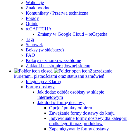
Walidacje
Znaki wodne
Komunikaty / Przerwa techniczna
Porady
Opinie
reCAPTCHA
Zmiany w Google Cloud – reCaptcha
Tagi
Schowek
Boksy (w sidebarze)
FAQ
Kolory i czcionki w szablonie
Zakładki na stronie głównej sklepu
Zarządzanie
kurierami, płatnościami oraz statusami zamówień
Integracja z Klarną
Formy dostawy
Jak dodać odbiór osobisty w sklepie
internetowym
Jak dodać formę dostawy
Opcje / punkty odbioru
Zawężanie formy dostawy do kraju
Indywidualne formy dostawy dla kategorii,
podkategorii oraz produktów
Zapamiętywanie formy dostawy