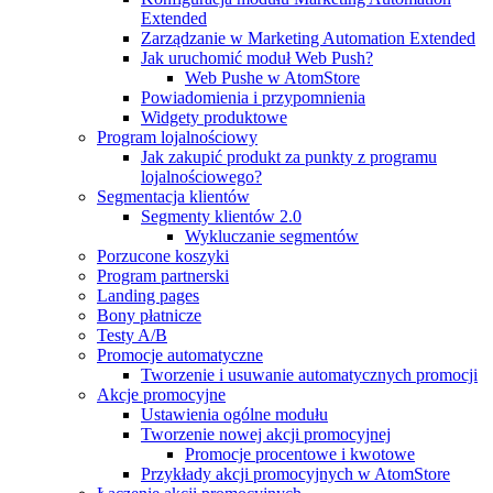
Extended
Zarządzanie w Marketing Automation Extended
Jak uruchomić moduł Web Push?
Web Pushe w AtomStore
Powiadomienia i przypomnienia
Widgety produktowe
Program lojalnościowy
Jak zakupić produkt za punkty z programu
lojalnościowego?
Segmentacja klientów
Segmenty klientów 2.0
Wykluczanie segmentów
Porzucone koszyki
Program partnerski
Landing pages
Bony płatnicze
Testy A/B
Promocje automatyczne
Tworzenie i usuwanie automatycznych promocji
Akcje promocyjne
Ustawienia ogólne modułu
Tworzenie nowej akcji promocyjnej
Promocje procentowe i kwotowe
Przykłady akcji promocyjnych w AtomStore