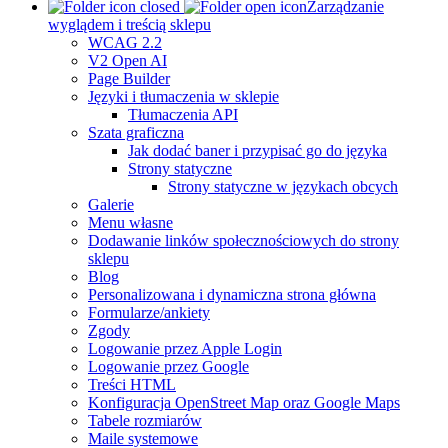
Zarządzanie
wyglądem i treścią sklepu
WCAG 2.2
V2 Open AI
Page Builder
Języki i tłumaczenia w sklepie
Tłumaczenia API
Szata graficzna
Jak dodać baner i przypisać go do języka
Strony statyczne
Strony statyczne w językach obcych
Galerie
Menu własne
Dodawanie linków społecznościowych do strony
sklepu
Blog
Personalizowana i dynamiczna strona główna
Formularze/ankiety
Zgody
Logowanie przez Apple Login
Logowanie przez Google
Treści HTML
Konfiguracja OpenStreet Map oraz Google Maps
Tabele rozmiarów
Maile systemowe