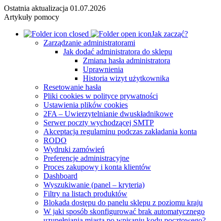
Ostatnia aktualizacja
01.07.2026
Artykuły pomocy
Jak zacząć?
Zarządzanie administratorami
Jak dodać administratora do sklepu
Zmiana hasła administratora
Uprawnienia
Historia wizyt użytkownika
Resetowanie hasła
Pliki cookies w polityce prywatności
Ustawienia plików cookies
2FA – Uwierzytelnianie dwuskładnikowe
Serwer poczty wychodzącej SMTP
Akceptacja regulaminu podczas zakładania konta
RODO
Wydruki zamówień
Preferencje administracyjne
Proces zakupowy i konta klientów
Dashboard
Wyszukiwanie (panel – kryteria)
Filtry na listach produktów
Blokada dostępu do panelu sklepu z poziomu kraju
W jaki sposób skonfigurować brak automatycznego
uzupełniania miasta po wpisaniu kodu pocztowego?