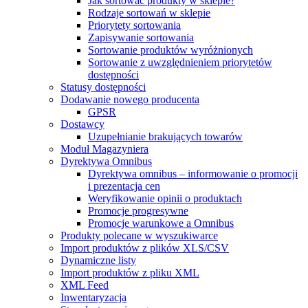
Jak sortować produkty w sklepie?
Rodzaje sortowań w sklepie
Priorytety sortowania
Zapisywanie sortowania
Sortowanie produktów wyróżnionych
Sortowanie z uwzględnieniem priorytetów
dostępności
Statusy dostępności
Dodawanie nowego producenta
GPSR
Dostawcy
Uzupełnianie brakujących towarów
Moduł Magazyniera
Dyrektywa Omnibus
Dyrektywa omnibus – informowanie o promocji
i prezentacja cen
Weryfikowanie opinii o produktach
Promocje progresywne
Promocje warunkowe a Omnibus
Produkty polecane w wyszukiwarce
Import produktów z plików XLS/CSV
Dynamiczne listy
Import produktów z pliku XML
XML Feed
Inwentaryzacja