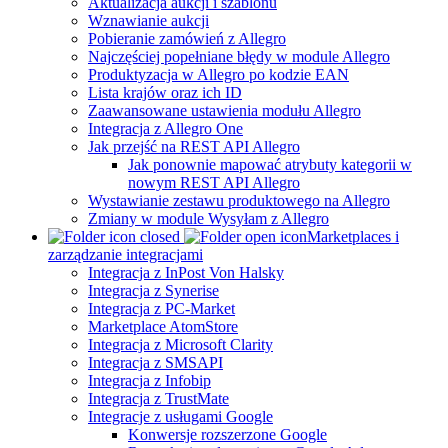
Aktualizacja aukcji i szablonu
Wznawianie aukcji
Pobieranie zamówień z Allegro
Najczęściej popełniane błędy w module Allegro
Produktyzacja w Allegro po kodzie EAN
Lista krajów oraz ich ID
Zaawansowane ustawienia modułu Allegro
Integracja z Allegro One
Jak przejść na REST API Allegro
Jak ponownie mapować atrybuty kategorii w
nowym REST API Allegro
Wystawianie zestawu produktowego na Allegro
Zmiany w module Wysyłam z Allegro
Marketplaces i
zarządzanie integracjami
Integracja z InPost Von Halsky
Integracja z Synerise
Integracja z PC-Market
Marketplace AtomStore
Integracja z Microsoft Clarity
Integracja z SMSAPI
Integracja z Infobip
Integracja z TrustMate
Integracje z usługami Google
Konwersje rozszerzone Google