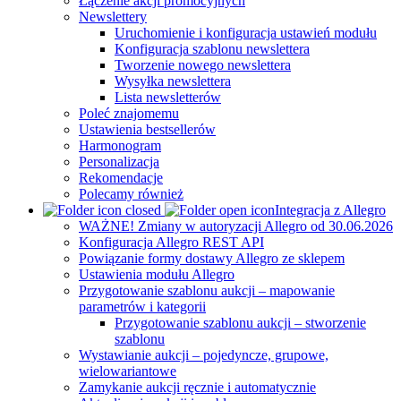
Łączenie akcji promocyjnych
Newslettery
Uruchomienie i konfiguracja ustawień modułu
Konfiguracja szablonu newslettera
Tworzenie nowego newslettera
Wysyłka newslettera
Lista newsletterów
Poleć znajomemu
Ustawienia bestsellerów
Harmonogram
Personalizacja
Rekomendacje
Polecamy również
Integracja z Allegro
WAŻNE! Zmiany w autoryzacji Allegro od 30.06.2026
Konfiguracja Allegro REST API
Powiązanie formy dostawy Allegro ze sklepem
Ustawienia modułu Allegro
Przygotowanie szablonu aukcji – mapowanie
parametrów i kategorii
Przygotowanie szablonu aukcji – stworzenie
szablonu
Wystawianie aukcji – pojedyncze, grupowe,
wielowariantowe
Zamykanie aukcji ręcznie i automatycznie