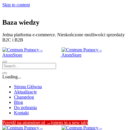
Skip to content
Baza wiedzy
Jedna platforma e‑commerce. Nieskończone możliwości sprzedaży
B2C i B2B
Loading...
Strona Główna
Aktualizacje
Changelog
Blog
Do pobrania
Kontakt
Przejdź na atomstore.pl →
(opens in a new tab)