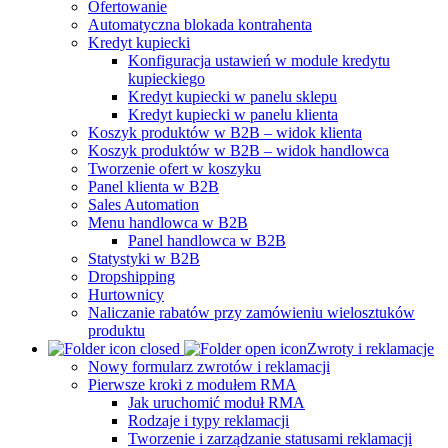
Ofertowanie
Automatyczna blokada kontrahenta
Kredyt kupiecki
Konfiguracja ustawień w module kredytu
kupieckiego
Kredyt kupiecki w panelu sklepu
Kredyt kupiecki w panelu klienta
Koszyk produktów w B2B – widok klienta
Koszyk produktów w B2B – widok handlowca
Tworzenie ofert w koszyku
Panel klienta w B2B
Sales Automation
Menu handlowca w B2B
Panel handlowca w B2B
Statystyki w B2B
Dropshipping
Hurtownicy
Naliczanie rabatów przy zamówieniu wielosztuków
produktu
Zwroty i reklamacje
Nowy formularz zwrotów i reklamacji
Pierwsze kroki z modułem RMA
Jak uruchomić moduł RMA
Rodzaje i typy reklamacji
Tworzenie i zarządzanie statusami reklamacji