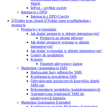
ShipX
InPost – szybkie zwroty
Integracja z DPD
Integracja z DPD Czechy
Marketing i
promocja
Promocje i wyprzedaże
Jak dodać promocje w sklepie internetowym?
Promocja na stronie głównej
Jak dodać promocję wiązaną w sklepie
internetowym?
Jak dodać wyprzedaż w sklepie internetowym?
Gratisy do produktów
Kupony
Parametr aktywujący kupon
Marketing i komunikacja SMS
Budowanie bazy odbiorców SMS
Konfiguracja newslettera SMS
Odzyskiwanie porzuconych koszyków dzięki
SMS-om
Rekomendacje produktów komplementarnych
Automatyczna wiadomość SMS do
nieaktywnych klientów
Marketing Automation Extended
Konfiguracja modułu Marketing Automation