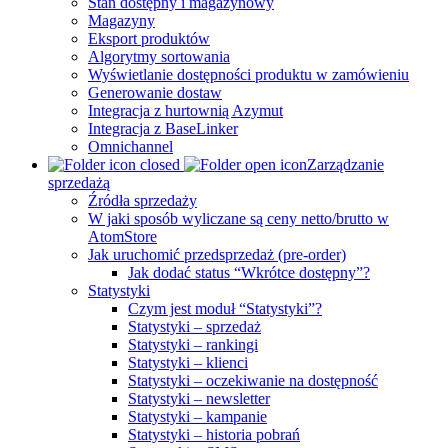
Stan dostępny i magazynowy
Magazyny
Eksport produktów
Algorytmy sortowania
Wyświetlanie dostępności produktu w zamówieniu
Generowanie dostaw
Integracja z hurtownią Azymut
Integracja z BaseLinker
Omnichannel
Zarządzanie
sprzedażą
Źródła sprzedaży
W jaki sposób wyliczane są ceny netto/brutto w
AtomStore
Jak uruchomić przedsprzedaż (pre-order)
Jak dodać status “Wkrótce dostępny”?
Statystyki
Czym jest moduł “Statystyki”?
Statystyki – sprzedaż
Statystyki – rankingi
Statystyki – klienci
Statystyki – oczekiwanie na dostępność
Statystyki – newsletter
Statystyki – kampanie
Statystyki – historia pobrań