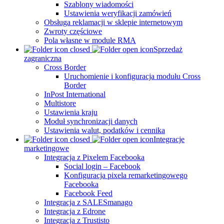
Szablony wiadomości
Ustawienia weryfikacji zamówień
Obsługa reklamacji w sklepie internetowym
Zwroty częściowe
Pola własne w module RMA
Sprzedaż
zagraniczna
Cross Border
Uruchomienie i konfiguracja modułu Cross
Border
InPost International
Multistore
Ustawienia kraju
Moduł synchronizacji danych
Ustawienia walut, podatków i cennika
Integracje
marketingowe
Integracja z Pixelem Facebooka
Social login – Facebook
Konfiguracja pixela remarketingowego
Facebooka
Facebook Feed
Integracja z SALESmanago
Integracja z Edrone
Integracja z Trustisto