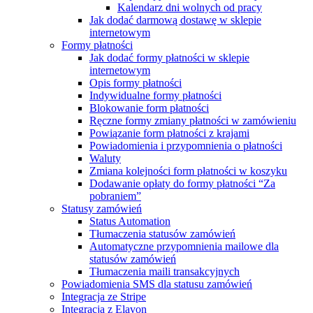
Kalendarz dni wolnych od pracy
Jak dodać darmową dostawę w sklepie
internetowym
Formy płatności
Jak dodać formy płatności w sklepie
internetowym
Opis formy płatności
Indywidualne formy płatności
Blokowanie form płatności
Ręczne formy zmiany płatności w zamówieniu
Powiązanie form płatności z krajami
Powiadomienia i przypomnienia o płatności
Waluty
Zmiana kolejności form płatności w koszyku
Dodawanie opłaty do formy płatności “Za
pobraniem”
Statusy zamówień
Status Automation
Tłumaczenia statusów zamówień
Automatyczne przypomnienia mailowe dla
statusów zamówień
Tłumaczenia maili transakcyjnych
Powiadomienia SMS dla statusu zamówień
Integracja ze Stripe
Integracja z Elavon