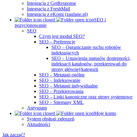
Integracja z GetResponse
Integracja z FreshMail
Integracja z eKomi (zaufane.pl)
SEO i
pozycjonowanie
SEO
Czym jest moduł SEO?
SEO – Preferencje
SEO – Ograniczanie ruchu robotów
indeksujących
SEO – Ustawienia statusów dostępności,
indeksacji katalogów, przekierowań do
strony głównej/kategorii
SEO – Metatagi ogólne
SEO – Indeksowanie
SEO – Metatagi indywidualne
SEO – Przekierowania
SEO – Linki kanoniczne oraz strony systemowe
SEO – Sitemapy XML
Antyspam
Moje konto
System obsługi zgłoszeń
Aktualności
Jak zacząć?