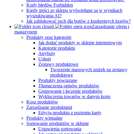
Kody błędów Forbidden
Kiedy treści ze sklepu wyświetlane są w wynikach
wyszukiwania AI?
Jak zablokować ruch dla botów z konkretnych krajów?
Zarządzanie ofertą i
magazynem
Produkty oraz kategorie
Jak dodać produkty w sklepie internetowym
Kategorie produktu
Atrybuty
Usługi
Zestawy produktowe
Tworzenie masowych zniżek na zestawy
produktowe
Produkty powiązane
Tłumaczenia opisów produktów
Grupowanie i łączenie produktów
Wykluczenia towarów w danym kraju
Kosz produktów
Zarządzanie produktami
Edycja produktu z poziomu karty
Produkty wirtualne
Sortowanie produktów w sklepie
Ustawienia sortowania