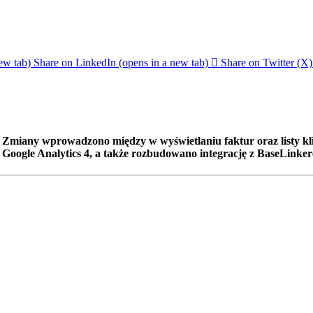
ew tab)
Share on LinkedIn (opens in a new tab)
Share on Twitter (X)
mie. Zmiany wprowadzono między w wyświetlaniu faktur oraz listy 
 Google Analytics 4, a także rozbudowano integrację z BaseLinke