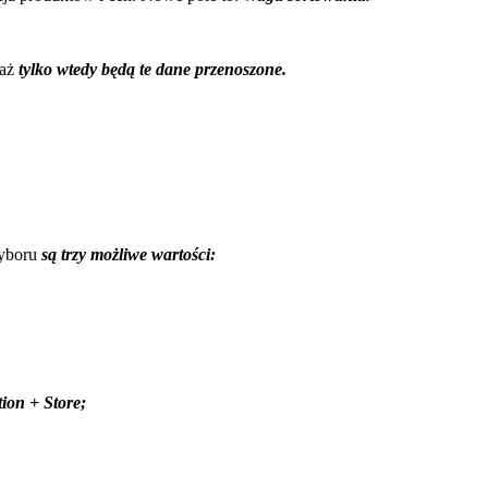
waż
tylko wtedy będą te dane przenoszone.
wyboru
są trzy możliwe wartości:
ion + Store;