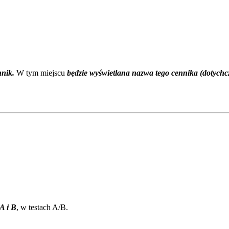
nik.
W tym miejscu
będzie wyświetlana nazwa tego cennika (dotychcz
A i B
, w testach A/B.