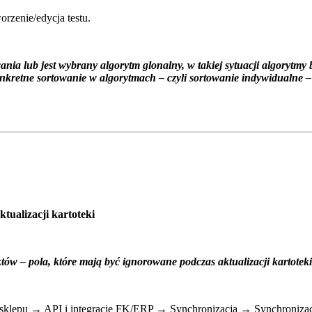
rzenie/edycja testu.
 lub jest wybrany algorytm glonalny, w takiej sytuacji algorytmy bę
retne sortowanie w algorytmach – czyli sortowanie indywidualne – w t
tualizacji kartoteki
ów – pola, które mają być ignorowane podczas aktualizacji kartoteki
a sklepu → API i integracje FK/ERP → Synchronizacja → Synchronizac