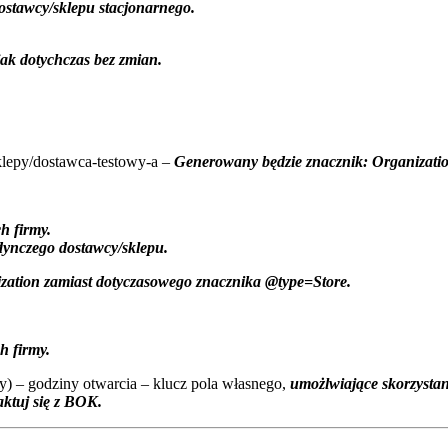
ostawcy/sklepu stacjonarnego.
jak dotychczas bez zmian.
sklepy/dostawca-testowy-a –
Generowany będzie znacznik: Organizatio
h firmy.
dynczego dostawcy/sklepu.
zation zamiast dotyczasowego znacznika @type=Store.
h firmy.
) – godziny otwarcia – klucz pola własnego,
umożlwiające skorzysta
aktuj się z BOK.