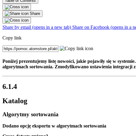
Table of Contents
Share
Share by email (opens in a new tab)
Share on Facebook (opens in a n
Copy link
Poniżej prezentujemy listę nowości, jakie pojawiły się w syste
algorytmach sortowania. Zmodyfikowano ustawienia integracji z
6.1.4
Katalog
Algorytmy sortowania
Dodano opcję eksportu w algorytmach sortowania