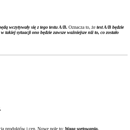
dą wczytywały się z tego testu A/B.
Oznacza to, że
test A/B będzie
akiej sytuacji ono będzie zawsze ważniejsze niż to, co zostało
.
ja produktów i cen. Nowe pole to:
Waga sortowania.